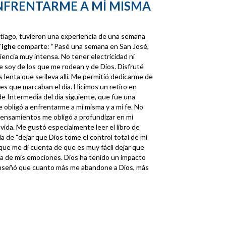
ENFRENTARME A MÍ MISMA
tiago, tuvieron una experiencia de una semana
Tighe
comparte: “Pasé una semana en San José,
iencia muy intensa. No tener electricidad ni
 soy de los que me rodean y de Dios. Disfruté
 lenta que se lleva allí. Me permitió dedicarme de
dades que marcaban el día. Hicimos un retiro en
de Intermedia del día siguiente, que fue una
e obligó a enfrentarme a mí misma y a mi fe. No
ensamientos me obligó a profundizar en mí
vida. Me gustó especialmente leer el libro de
a de “dejar que Dios tome el control total de mi
que me di cuenta de que es muy fácil dejar que
va de mis emociones. Dios ha tenido un impacto
enseñó que cuanto más me abandone a Dios, más