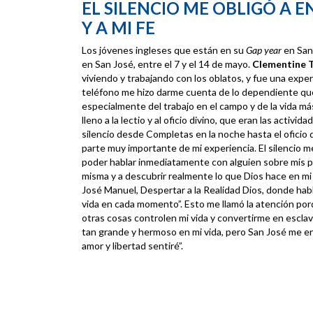
EL SILENCIO ME OBLIGÓ A 
Y A MI FE
Los jóvenes ingleses que están en su
Gap year
en San
en San José, entre el 7 y el 14 de mayo.
Clementine 
viviendo y trabajando con los oblatos, y fue una exper
teléfono me hizo darme cuenta de lo dependiente que
especialmente del trabajo en el campo y de la vida más
lleno a la lectio y al oficio divino, que eran las activi
silencio desde Completas en la noche hasta el oficio 
parte muy importante de mi experiencia. El silencio m
poder hablar inmediatamente con alguien sobre mis p
misma y a descubrir realmente lo que Dios hace en mi 
José Manuel, Despertar a la Realidad Dios, donde habl
vida en cada momento”. Esto me llamó la atención por
otras cosas controlen mi vida y convertirme en escla
tan grande y hermoso en mi vida, pero San José me 
amor y libertad sentiré”.