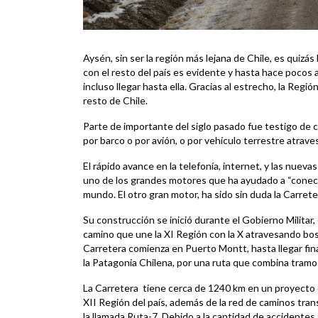
Aysén, sin ser la región más lejana de Chile, es quizás
con el resto del país es evidente y hasta hace pocos añ
incluso llegar hasta ella. Gracias al estrecho, la Reg
resto de Chile.
Parte de importante del siglo pasado fue testigo de 
por barco o por avión, o por vehículo terrestre atrave
El rápido avance en la telefonía, internet, y las nue
uno de los grandes motores que ha ayudado a “conect
mundo. El otro gran motor, ha sido sin duda la Carrete
Su construcción se inició durante el Gobierno Militar
camino que une la XI Región con la X atravesando bosq
Carretera comienza en Puerto Montt, hasta llegar fi
la Patagonia Chilena, por una ruta que combina tramo
La Carretera tiene cerca de 1240 km en un proyecto q
XII Región del país, además de la red de caminos tran
la llamada Ruta-7. Debido a la cantidad de accidentes 