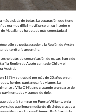
 la más aislada de todas. La separación que tiene
os era muy difícil movilizarse en su interior e
ión de Magallanes ha estado más conectada al
cómo sólo se podía acceder a la Región de Aysén
sando territorio argentino.
vas tecnologías de comunicación de masas, han sido
ar” la Región de Aysén con todo Chile y el
ra Austral.
, en 1976 y se trabajó por más de 20 años en un
ues, fiordos, pantanos, ríos y lagos. La
nalment
e a Villa O’Higgins
cruzando gran parte de
s pavimentados y tramos de ripio.
ue debería terminar en Puerto Williams, en la
sversales que llegan mediante distintos cruces a
geográficos y a las condiciones climáticas de la