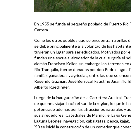
En 1955 se funda el pequeño poblado de Puerto Río T
Carrera.
Como los otros pueblos que se encuentran a orillas de
se debe principalmente a la voluntad de los habitante
tuvieran un lugar para ser educados. Motivados por e
fundan una escuela, alrededor de la cual surgiría el po
alemán Francisco Keller, sin embargo los terrenos en
Río Tranquilo, fueron donados por don Pedro Lagos. 
familias ganaderas y agrícolas, entre las que se enco
Rosendo Guzmán, José Berrocal, Faustino Jaramillo, B
Alberto Ruedlinger.
Luego de la inauguración de la Carretera Austral, Tran
de quienes viajan hacia el sur de la región, lo que le h
potenciado además por las atracciones naturales y ac
sus alrededores: Catedrales de Mármol, el Lago Gener
Laguna Leones, navegación, cabalgatas, pesca, kajak, e
‘50 se inició la construcción de un corredor que conec