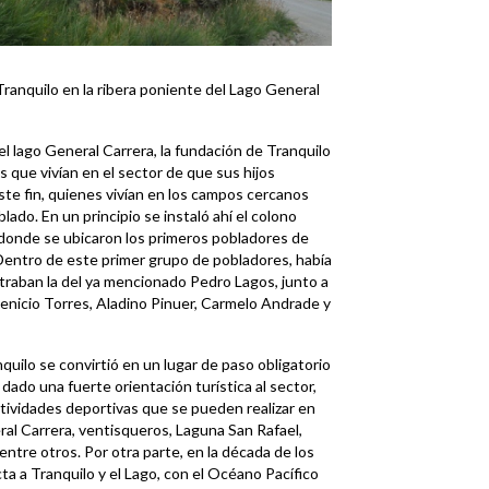
ranquilo en la ribera poniente del Lago General
l lago General Carrera, la fundación de Tranquilo
s que vivían en el sector de que sus hijos
ste fin, quienes vivían en los campos cercanos
blado. En un principio se instaló ahí el colono
 donde se ubicaron los primeros pobladores de
Dentro de este primer grupo de pobladores, había
ntraban la del ya mencionado Pedro Lagos, junto a
enicio Torres, Aladino Pinuer, Carmelo Andrade y
quilo se convirtió en un lugar de paso obligatorio
a dado una fuerte orientación turística al sector,
tividades deportivas que se pueden realizar en
al Carrera, ventisqueros, Laguna San Rafael,
ntre otros. Por otra parte, en la década de los
ta a Tranquilo y el Lago, con el Océano Pacífico