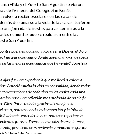
Santa Hilda y el Puesto San Agustín se vieron
nas de IV medio del Colegio San Benito
volver a recibir escolares en las casas de
demás de sumarse a la vida de las casas, tuvieron
 una jornada de fiestas patrias con miras a la
idades conjuntas que se realizaron entre las
esto San Agustín.
ontré paz, tranquilidad y logré ver a Dios en el día a
io. Fue una experiencia dónde aprendí a vivir las cosas
 de las mejores experiencias que he vivido
.” Josefina
s ojos, fue una experiencia que me llevó a volver a
eñas. Aprecié mucho la vida en comunidad, donde todas
 conversaciones de todo tipo en las cuales cada una
 camino para una reflexión más profunda de un sin fin
n Dios. Por otro lado, gracias al trabajo y la
el resto, aprovechando la desconexión y la falta de
itió además entender lo que tanto nos repetían: la
samientos futuros. Fueron nueve días de rezo intenso,
cansada, pero llena de experiencia y momentos que me
tiría
.” Matilde Aceituno