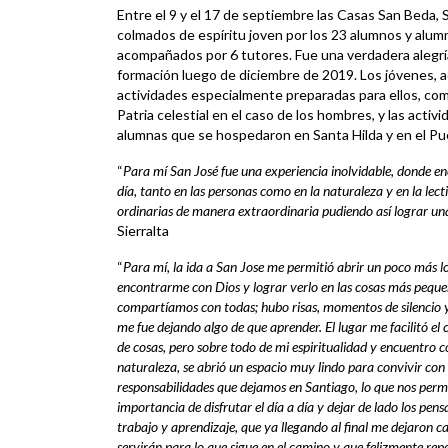
Entre el 9 y el 17 de septiembre las Casas San Beda, 
colmados de espíritu joven por los 23 alumnos y alum
acompañados por 6 tutores. Fue una verdadera alegría 
formación luego de diciembre de 2019. Los jóvenes, a
actividades especialmente preparadas para ellos, como
Patria celestial en el caso de los hombres, y las activ
alumnas que se hospedaron en Santa Hilda y en el Pu
“
Para mí San José fue una experiencia inolvidable, donde enc
día, tanto en las personas como en la naturaleza y en la lect
ordinarias de manera extraordinaria pudiendo así lograr una
Sierralta
“
Para mí, la ida a San Jose me permitió abrir un poco más lo
encontrarme con Dios y lograr verlo en las cosas más pequ
compartíamos con todas; hubo risas, momentos de silencio y
me fue dejando algo de que aprender. El lugar me facilitó el
de cosas, pero sobre todo de mi espiritualidad y encuentro co
naturaleza, se abrió un espacio muy lindo para convivir con 
responsabilidades que dejamos en Santiago, lo que nos perm
importancia de disfrutar el día a día y dejar de lado los pen
trabajo y aprendizaje, que ya llegando al final me dejaron 
servirán para lo que sigue en el camino y que felizmente repe