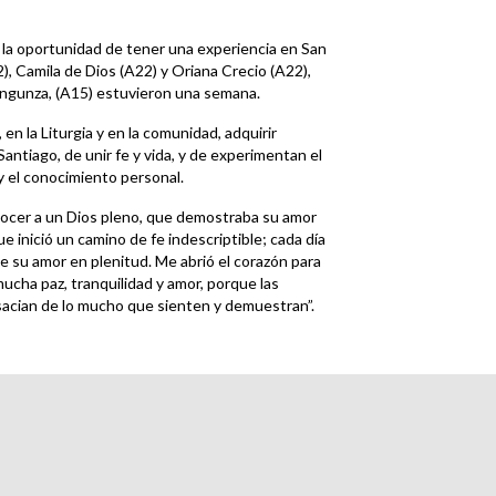
o la oportunidad de tener una experiencia en San
), Camila de Dios (A22) y Oriana Crecio (A22),
Ingunza, (A15) estuvieron una semana.
n la Liturgia y en la comunidad, adquirir
ntiago, de unir fe y vida, y de experimentan el
 y el conocimiento personal.
nocer a un Dios pleno, que demostraba su amor
 inició un camino de fe indescriptible; cada día
ue su amor en plenitud. Me abrió el corazón para
mucha paz, tranquilidad y amor, porque las
sacian de lo mucho que sienten y demuestran”.