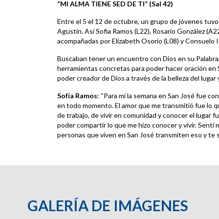
“MI ALMA TIENE SED DE TI”
(Sal 42)
Entre el 5 el 12 de octubre, un grupo de jóvenes tuv
Agustín. Así Sofia Ramos (L22), Rosario González (A22
acompañadas por Elizabeth Osorio (L08) y Consuelo 
Buscaban tener un encuentro con Dios en su Palabra, e
herramientas concretas para poder hacer oración en Sa
poder creador de Dios a través de la belleza del lugar
Sofía Ramos
: “Para mí la semana en San José fue co
en todo momento. El amor que me transmitió fue lo que
de trabajo, de vivir en comunidad y conocer el lugar f
poder compartir lo que me hizo conocer y vivir. Sentí 
personas que viven en San José transmiten eso y te 
GALERÍA DE IMÁGENES