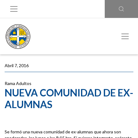
Abril 7, 2016
Rama Adultos
NUEVA COMUNIDAD DE EX-
ALUMNAS
Se formó una nueva comunidad de ex-alumnas que ahora son
apoderadas, los lunes a las 8:15 hrs. Si quieres integrarte, acércate