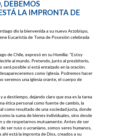
, DEBEMOS
ESTÁ LA IMPRONTA DE
ntiago dio la bienvenida a su nuevo Arzobispo,
mne Eucaristía de Toma de Posesión celebrada
o de Chile, expresó en su Homilía: “Estoy
cirle al mundo. Pretendo, junto al presbiterio,
o será posible si está enraizado en la oración.
, desapareceremos como Iglesia. Podremos hacer
no seremos una iglesia orante, el cuerpo de
 a destiempo, dejando claro que esa es la tarea
una ética personal como fuente de cambio, la
cial como resultado de una sociedad justa, donde
omo la suma de bienes individuales, sino desde
n y de respetarnos mutuamente. Antes de ser
tes de ser ruso o ucraniano, somos seres humanos,
 ahí está la impronta de Dios, creados a su