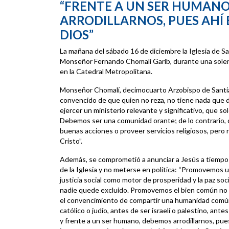
“FRENTE A UN SER HUMANO
ARRODILLARNOS, PUES AHÍ 
DIOS”
La mañana del sábado 16 de diciembre la Iglesia de Sa
Monseñor Fernando Chomalí Garib, durante una sole
en la Catedral Metropolitana.
Monseñor Chomalí, decimocuarto Arzobispo de Santiag
convencido de que quien no reza, no tiene nada que de
ejercer un ministerio relevante y significativo, que sol
Debemos ser una comunidad orante; de lo contrario
buenas acciones o proveer servicios religiosos, pero 
Cristo”.
Además, se comprometió a anunciar a Jesús a tiempo y
de la Iglesia y no meterse en política: “Promovemos 
justicia social como motor de prosperidad y la paz so
nadie quede excluido. Promovemos el bien común no c
el convencimiento de compartir una humanidad comú
católico o judío, antes de ser israelí o palestino, an
y frente a un ser humano, debemos arrodillarnos, pues