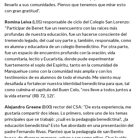
llevarlo a sus comunidades. Pienso que tenemos que mirar esto
con gran gratitud”.
Romina Leiva
(L05) responsable de ciclo del Colegio San Lorenzo:
“Participar de Benet fue un reencuentro con las raíces más
profundas de nuestra educación, fue un hacerse consciente del
tremendo legado, del cual soy parte y, también, responsable, como
ex alumna y educadora de un colegio Benedictino. Por otra parte,
fue un espacio de encuentro profundo con la oración, vida
comunitaria, lectio y Eucaristía, donde pude experimentar
fuertemente el soplo del Espíritu, tanto en la comunidad de
Manquehue como con la comunidad más amplia y con los
testimonios de ex alumnos de todo el mundo. Me siento muy
desafiada a fortalecer nuestra identidad benedictina para que, tal
como culmina el capítulo del Buen Celo, “nos lleve a todos juntos a
la vida eterna” (RB 72, 12)”.
Alejandro Greene
(B00) rector del CSA: “De esta experiencia, me
gustaría compartir dos ideas. Lo primero, sobre uno de los temas
principales que se trabajó: ¿cuál es la pedagogía benedictina?, ¿la
educación benedictina? Esto fue abordado en una presentación del
padre Fernando Rivas. Planteó que la pedagogía de san Benito
busca, de diversas maneras, volver a ser como niños. Que la vida