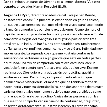
Benedictina
y un panel de Jóvenes ex alumnos:
Somos Vuestro
Legado
, entre ellos Martín Rosselot (B18).
Angélica O´Ryan
, directora académica del Colegio San Benito,
destaca tres cosas: “Lo primero, la experiencia en grupos chicos,
en cuatro ocasiones nos reunimos el mismo grupo para hacer lectio
y también comentar los paneles o exposiciones. Como siempre el
Espíritu hace lo suyo en la lectio, fue impresionante la sensación de
compartir la alegría del evangelio. En mi grupo participaron tres
brasileros, un indio, un inglés, dos estadounidenses, una hermana
de Tanzania y yo, pudimos comunicarnos y se dió una intimidad muy
impresionante. La segunda cosa que me gustaría contar es la
sensación de pertenencia a algo grande que está en todas partes
del mundo, una misión compartida con raíces comunes, con un
vocabulario en común, con fuerza y energía, es algo vivo. Eso me
reafirma que Dios quiere una educación benedictina, que Él la
sostiene y anima. Por último, es impresionante el cariño que
demuestran a Manquehue, el impacto que ha tenido la forma de
hacer lectio y nuestra identidad laical, son dos aspectos de nuestro
carisma, dos regalos que hemos recibido que son percibidos como
una renovación en lo benedictino. Varias de las personas con las
que me tocó compartir ven un camino de continuidad, preguntan,
observan detalladamente, muestran interés y quieren ver cómo