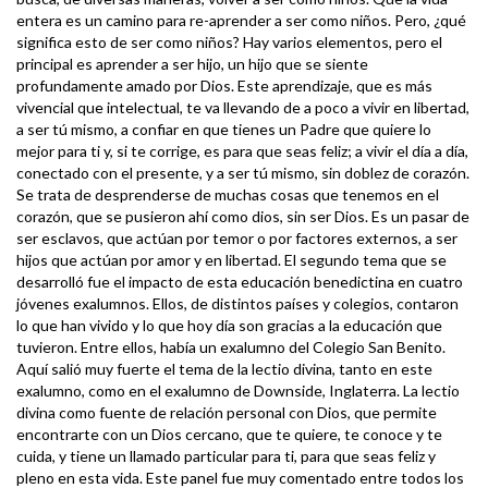
entera es un camino para re-aprender a ser como niños. Pero, ¿qué
significa esto de ser como niños? Hay varios elementos, pero el
principal es aprender a ser hijo, un hijo que se siente
profundamente amado por Dios. Este aprendizaje, que es más
vivencial que intelectual, te va llevando de a poco a vivir en libertad,
a ser tú mismo, a confiar en que tienes un Padre que quiere lo
mejor para ti y, si te corrige, es para que seas feliz; a vivir el día a día,
conectado con el presente, y a ser tú mismo, sin doblez de corazón.
Se trata de desprenderse de muchas cosas que tenemos en el
corazón, que se pusieron ahí como dios, sin ser Dios. Es un pasar de
ser esclavos, que actúan por temor o por factores externos, a ser
hijos que actúan por amor y en libertad. El segundo tema que se
desarrolló fue el impacto de esta educación benedictina en cuatro
jóvenes exalumnos. Ellos, de distintos países y colegios, contaron
lo que han vivido y lo que hoy día son gracias a la educación que
tuvieron. Entre ellos, había un exalumno del Colegio San Benito.
Aquí salió muy fuerte el tema de la lectio divina, tanto en este
exalumno, como en el exalumno de Downside, Inglaterra. La lectio
divina como fuente de relación personal con Dios, que permite
encontrarte con un Dios cercano, que te quiere, te conoce y te
cuida, y tiene un llamado particular para ti, para que seas feliz y
pleno en esta vida. Este panel fue muy comentado entre todos los