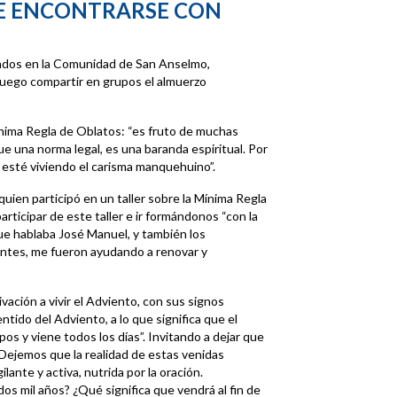
E ENCONTRARSE CON
esados en la Comunidad de San Anselmo,
luego compartir en grupos el almuerzo
ínima Regla de Oblatos: “es fruto de muchas
e una norma legal, es una baranda espiritual. Por
 esté viviendo el carisma manquehuino”.
uien participó en un taller sobre la Mínima Regla
ticipar de este taller e ir formándonos “con la
ue hablaba José Manuel, y también los
antes, me fueron ayudando a renovar y
vación a vivir el Adviento, con sus signos
entido del Adviento, a lo que significa que el
pos y viene todos los días”. Invitando a dejar que
. Dejemos que la realidad de estas venidas
ilante y activa, nutrida por la oración.
s mil años? ¿Qué significa que vendrá al fin de