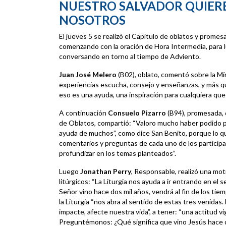
NUESTRO SALVADOR QUIER
NOSOTROS
El jueves 5 se realizó el Capítulo de oblatos y prom
comenzando con la oración de Hora Intermedia, para 
conversando en torno al tiempo de Adviento.
Juan José Melero
(B02), oblato, comentó sobre la M
experiencias escucha, consejo y enseñanzas, y más qu
eso es una ayuda, una inspiración para cualquiera que
A continuación
Consuelo Pizarro
(B94), promesada, q
de Oblatos, compartió: “Valoro mucho haber podido par
ayuda de muchos”, como dice San Benito, porque lo q
comentarios y preguntas de cada uno de los particip
profundizar en los temas planteados”.
Luego
Jonathan Perry
, Responsable, realizó una moti
litúrgicos: “La Liturgia nos ayuda a ir entrando en el s
Señor vino hace dos mil años, vendrá al fin de los tiem
la Liturgia “nos abra al sentido de estas tres venidas
impacte, afecte nuestra vida”, a tener: “una actitud vig
Preguntémonos: ¿Qué significa que vino Jesús hace do