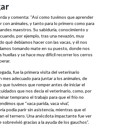
gar
uerda y comenta: “Así como tuvimos que aprender
ar con animales, y tanto para lo primero como para
randes maestros. Su sabiduría, conocimiento y
 cuando, por ejemplo, tras una nevazón, muy
o qué debíamos hacer con las vacas, y él nos
quedamos tomando mate en su puesto, donde nos
 huellas y se hace muy difícil recorrer los cerros
perar.
ada, fue la primera visita del veterinario
un mes adecuado para juntar a los animales, de
o que tuvimos que romper antes de iniciar el
cuidados que nos decía el veterinario, como, por
inar temprano el trabajo para que el frío no
ndimos que “vaca parida, vaca viva”,
ía podía parir sin asistencia, mientras que el
ían el ternero. Una anécdota impactante fue ver
sobrevivió gracias a la ayuda de los gauchos”.