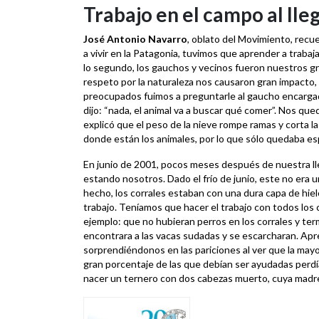
Trabajo en el campo al lle
José Antonio Navarro
, oblato del Movimiento, rec
a vivir en la Patagonia, tuvimos que aprender a trabaj
lo segundo, los gauchos y vecinos fueron nuestros g
respeto por la naturaleza nos causaron gran impacto,
preocupados fuimos a preguntarle al gaucho encargad
dijo: “nada, el animal va a buscar qué comer”. Nos 
explicó que el peso de la nieve rompe ramas y corta las
donde están los animales, por lo que sólo quedaba es
En junio de 2001, pocos meses después de nuestra lleg
estando nosotros. Dado el frío de junio, este no era 
hecho, los corrales estaban con una dura capa de hiel
trabajo. Teníamos que hacer el trabajo con todos los 
ejemplo: que no hubieran perros en los corrales y term
encontrara a las vacas sudadas y se escarcharan. Apre
sorprendiéndonos en las pariciones al ver que la mayor
gran porcentaje de las que debían ser ayudadas perd
nacer un ternero con dos cabezas muerto, cuya madre 