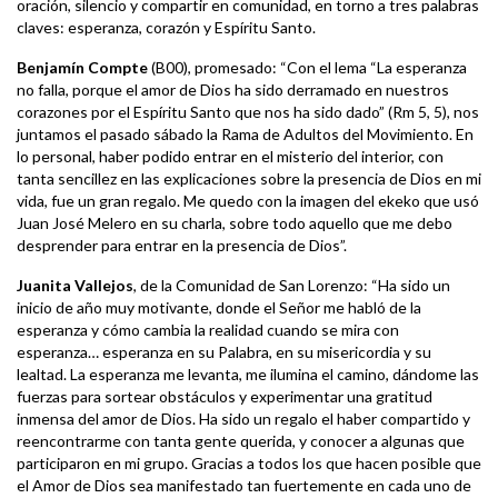
oración, silencio y compartir en comunidad, en torno a tres palabras
claves: esperanza, corazón y Espíritu Santo.
Benjamín Compte
(B00), promesado: “Con el lema “La esperanza
no falla, porque el amor de Dios ha sido derramado en nuestros
corazones por el Espíritu Santo que nos ha sido dado” (Rm 5, 5), nos
juntamos el pasado sábado la Rama de Adultos del Movimiento. En
lo personal, haber podido entrar en el misterio del interior, con
tanta sencillez en las explicaciones sobre la presencia de Dios en mi
vida, fue un gran regalo. Me quedo con la imagen del ekeko que usó
Juan José Melero en su charla, sobre todo aquello que me debo
desprender para entrar en la presencia de Dios”.
Juanita Vallejos
, de la Comunidad de San Lorenzo: “Ha sido un
inicio de año muy motivante, donde el Señor me habló de la
esperanza y cómo cambia la realidad cuando se mira con
esperanza… esperanza en su Palabra, en su misericordia y su
lealtad. La esperanza me levanta, me ilumina el camino, dándome las
fuerzas para sortear obstáculos y experimentar una gratitud
inmensa del amor de Dios. Ha sido un regalo el haber compartido y
reencontrarme con tanta gente querida, y conocer a algunas que
participaron en mi grupo. Gracias a todos los que hacen posible que
el Amor de Dios sea manifestado tan fuertemente en cada uno de