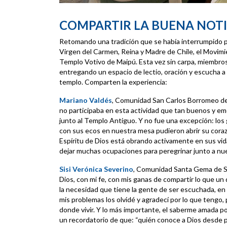
COMPARTIR LA BUENA NOTI
Retomando una tradición que se había interrumpido por
Virgen del Carmen, Reina y Madre de Chile, el Movimien
Templo Votivo de Maipú. Esta vez sin carpa, miembro
entregando un espacio de lectio, oración y escucha a
templo. Comparten la experiencia:
Mariano Valdés
, Comunidad San Carlos Borromeo de
no participaba en esta actividad que tan buenos y em
junto al Templo Antiguo. Y no fue una excepción: los
con sus ecos en nuestra mesa pudieron abrir su coraz
Espíritu de Dios está obrando activamente en sus vid
dejar muchas ocupaciones para peregrinar junto a nu
Sisi Verónica Severino
, Comunidad Santa Gema de S
Dios, con mi fe, con mis ganas de compartir lo que u
la necesidad que tiene la gente de ser escuchada, en 
mis problemas los olvidé y agradecí por lo que tengo, p
donde vivir. Y lo más importante, el saberme amada p
un recordatorio de que: “quién conoce a Dios desde p