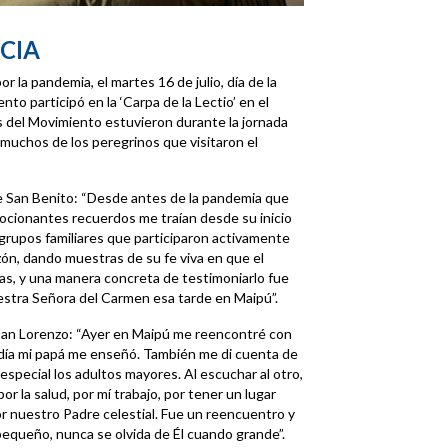
CIA
 la pandemia, el martes 16 de julio, día de la
to participó en la ‘Carpa de la Lectio’ en el
s del Movimiento estuvieron durante la jornada
 muchos de los peregrinos que visitaron el
 San Benito: “Desde antes de la pandemia que
ocionantes recuerdos me traían desde su inicio
 grupos familiares que participaron activamente
ón, dando muestras de su fe viva en que el
as, y una manera concreta de testimoniarlo fue
estra Señora del Carmen esa tarde en Maipú”.
an Lorenzo: “Ayer en Maipú me reencontré con
n día mi papá me enseñó. También me di cuenta de
especial los adultos mayores. Al escuchar al otro,
or la salud, por mí trabajo, por tener un lugar
or nuestro Padre celestial. Fue un reencuentro y
equeño, nunca se olvida de Él cuando grande”.