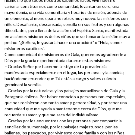
hicimos lo que todos nosotros sabemos hacer, vivir nuestro
carisma, constituirnos como comunidad, levantar un coro, una
mayordomía, una vida comunitaria y horarios de misión, además de
un elemento, al menos para nosotros muy nuevo: las misiones con
niños. Desafiante, descansada, sencilla en sus frutos y con algunas
dificultades, pero llena de la acción del Espíritu Santo, manifestada
en acciones misioneras de los niños que se tomaron la misión muy a
pecho: “¿Señora, le gustaría hacer una oración?” o “Hola, somos
misioneros católicos”.
Como comunidad de misioneros de Gala, queremos agradecerle a
Dios por la gracia experimentada durante estas misiones:
– Gracias Señor por hacerme testigo de tu providencia,
manifestada especialmente en el lugar, las personas y la comida;
haciéndome entender que Tú estás a cargo y sabes cuándo
germinará la semilla.
– Gracias por la naturaleza y los paisajes maravillosos de Gala y la
Patagonia chilena. Por haber conocido a personas tan especiales,
que nos recibieron con tanto amor y generosidad, y por tener una
comunidad que me ayuda a mantenerme cerca de Dios, que me
recuerda su amor, y que me saca del individualismo.
– Gracias por los encuentros con las personas, por compartir la
sencillez de su mensaje, por los paisajes majestuosos, por las
ballenas, los pescados, por vivir esto como familia y con los niños.