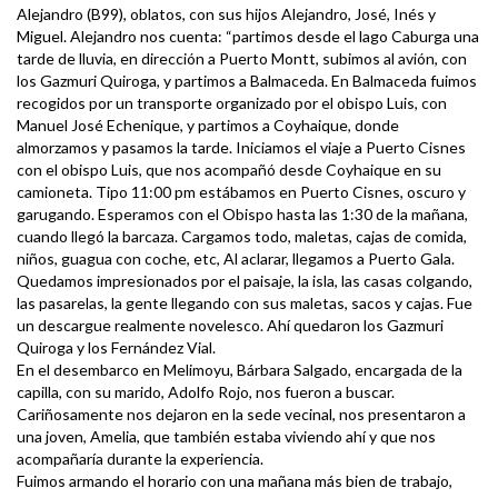
Alejandro (B99), oblatos, con sus hijos Alejandro, José, Inés y
Miguel. Alejandro nos cuenta: “partimos desde el lago Caburga una
tarde de lluvia, en dirección a Puerto Montt, subimos al avión, con
los Gazmuri Quiroga, y partimos a Balmaceda. En Balmaceda fuimos
recogidos por un transporte organizado por el obispo Luis, con
Manuel José Echenique, y partimos a Coyhaique, donde
almorzamos y pasamos la tarde. Iniciamos el viaje a Puerto Cisnes
con el obispo Luis, que nos acompañó desde Coyhaique en su
camioneta. Tipo 11:00 pm estábamos en Puerto Cisnes, oscuro y
garugando. Esperamos con el Obispo hasta las 1:30 de la mañana,
cuando llegó la barcaza. Cargamos todo, maletas, cajas de comida,
niños, guagua con coche, etc, Al aclarar, llegamos a Puerto Gala.
Quedamos impresionados por el paisaje, la isla, las casas colgando,
las pasarelas, la gente llegando con sus maletas, sacos y cajas. Fue
un descargue realmente novelesco. Ahí quedaron los Gazmuri
Quiroga y los Fernández Vial.
En el desembarco en Melimoyu, Bárbara Salgado, encargada de la
capilla, con su marido, Adolfo Rojo, nos fueron a buscar.
Cariñosamente nos dejaron en la sede vecinal, nos presentaron a
una joven, Amelia, que también estaba viviendo ahí y que nos
acompañaría durante la experiencia.
Fuimos armando el horario con una mañana más bien de trabajo,