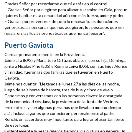
Gracias Señor por recordarme que tú estás en el control.
– Gracias Señor por elegirme para allanar tu camino en Gala, porque
quieres habitar esta comunidad aún con más fuerza, amor y poder.
– Gracias por proveernos de todo lo necesario, las donaciones
generosas, las personas que nos acogieron, los pescados que nos
regalaron, las lluvias pronosticadas que nunca llegaron”.
Puerto Gaviota
Confiar permanentemente en la Providencia
Jaime Lira (B92) y María José Ortúzar, oblatos, con su hija, Dominga,
junto a Nicolás Pino (L05) y Romina Leiva (L05), con sus hijos Alonso
y Trinidad, fueron las dos familias que estuvieron en Puerto
Gaviota.
Jaime nos cuenta: “Llegamos el lunes 27 a las diez de las noche,
luego de seis horas de barcaza, tres de bus y cinco de vuelo.
Conocimos y conversamos con las personas claves: la encargada
de la comunidad cristiana, la presidenta de la Junta de Vecinos,
entre otros, y con algunas personas que llevaban mucho tiempo
acá; incluso algunos que conocieron personalmente al padre
Ronchi, un sacerdote muy importante para lograr el asentamiento
de este lugar.
Evidentemente la pesca rige los tiempos y la cultura en general. Al