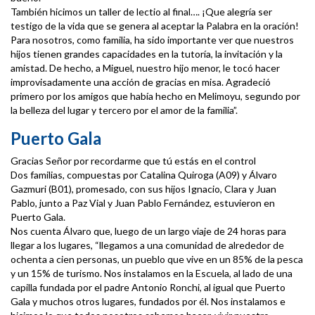
También hicimos un taller de lectio al final…. ¡Que alegría ser
testigo de la vida que se genera al aceptar la Palabra en la oración!
Para nosotros, como familia, ha sido importante ver que nuestros
hijos tienen grandes capacidades en la tutoría, la invitación y la
amistad. De hecho, a Miguel, nuestro hijo menor, le tocó hacer
improvisadamente una acción de gracias en misa. Agradeció
primero por los amigos que había hecho en Melimoyu, segundo por
la belleza del lugar y tercero por el amor de la familia”.
Puerto Gala
Gracias Señor por recordarme que tú estás en el control
Dos familias, compuestas por Catalina Quiroga (A09) y Álvaro
Gazmuri (B01), promesado, con sus hijos Ignacio, Clara y Juan
Pablo, junto a Paz Vial y Juan Pablo Fernández, estuvieron en
Puerto Gala.
Nos cuenta Álvaro que, luego de un largo viaje de 24 horas para
llegar a los lugares, “llegamos a una comunidad de alrededor de
ochenta a cien personas, un pueblo que vive en un 85% de la pesca
y un 15% de turismo. Nos instalamos en la Escuela, al lado de una
capilla fundada por el padre Antonio Ronchi, al igual que Puerto
Gala y muchos otros lugares, fundados por él. Nos instalamos e