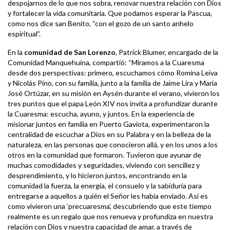
despojarnos de lo que nos sobra, renovar nuestra relación con Dios
y fortalecer la vida comunitaria. Que podamos esperar la Pascua,
como nos dice san Benito, “con el gozo de un santo anhelo
espiritual”.
En la
comunidad de San Lorenzo
, Patrick Blumer, encargado de la
Comunidad Manquehuina, compartió: “Miramos a la Cuaresma
desde dos perspectivas: primero, escuchamos cómo Romina Leiva
y Nicolás Pino, con su familia, junto a la familia de Jaime Lira y María
José Ortúzar, en su misión en Aysén durante el verano, vivieron los
tres puntos que el papa León XIV nos invita a profundizar durante
la Cuaresma: escucha, ayuno, y juntos. En la experiencia de
misionar juntos en familia en Puerto Gaviota, experimentaron la
centralidad de escuchar a Dios en su Palabra y en la belleza de la
naturaleza, en las personas que conocieron allá, y en los unos a los
otros en la comunidad que formaron. Tuvieron que ayunar de
muchas comodidades y seguridades, viviendo con sencillez y
desprendimiento, y lo hicieron juntos, encontrando en la
comunidad la fuerza, la energía, el consuelo y la sabiduría para
entregarse a aquellos a quién el Señor les había enviado. Así es
como vivieron una ‘precuaresma’, descubriendo que este tiempo
realmente es un regalo que nos renueva y profundiza en nuestra
relación con Dios y nuestra capacidad de amar, a través de