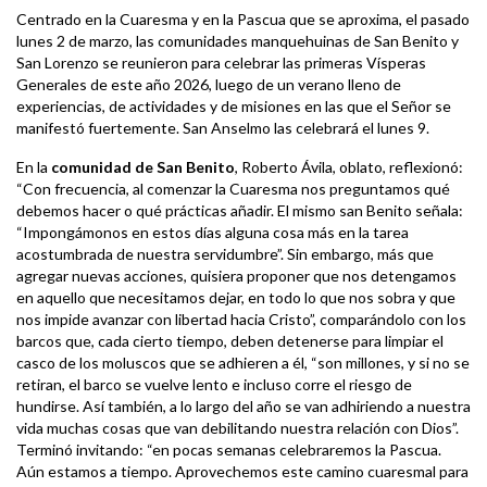
Centrado en la Cuaresma y en la Pascua que se aproxima, el pasado
lunes 2 de marzo, las comunidades manquehuinas de San Benito y
San Lorenzo se reunieron para celebrar las primeras Vísperas
Generales de este año 2026, luego de un verano lleno de
experiencias, de actividades y de misiones en las que el Señor se
manifestó fuertemente. San Anselmo las celebrará el lunes 9.
En la
comunidad de San Benito
, Roberto Ávila, oblato, reflexionó:
“Con frecuencia, al comenzar la Cuaresma nos preguntamos qué
debemos hacer o qué prácticas añadir. El mismo san Benito señala:
“Impongámonos en estos días alguna cosa más en la tarea
acostumbrada de nuestra servidumbre”. Sin embargo, más que
agregar nuevas acciones, quisiera proponer que nos detengamos
en aquello que necesitamos dejar, en todo lo que nos sobra y que
nos impide avanzar con libertad hacia Cristo”, comparándolo con los
barcos que, cada cierto tiempo, deben detenerse para limpiar el
casco de los moluscos que se adhieren a él, “son millones, y si no se
retiran, el barco se vuelve lento e incluso corre el riesgo de
hundirse. Así también, a lo largo del año se van adhiriendo a nuestra
vida muchas cosas que van debilitando nuestra relación con Dios”.
Terminó invitando: “en pocas semanas celebraremos la Pascua.
Aún estamos a tiempo. Aprovechemos este camino cuaresmal para