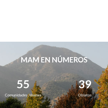
MAM EN NÚMEROS
55
39
Comunidades Jóvenes
Oblatos