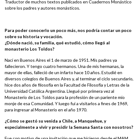
Traductor de muchos textos publicados en Cuadernos Monástico
sobre los padres y autores monásticos.
Para poder conocerlo un poco más, nos podría contar un poco
sobre su historia y vocación.
¿Dónde nació, su familia, qué estudió, cómo llegó al
monasterio Los Toldos?
Nací en Buenos Aires el 1 de marzo de 1951. Mis padres ya
fallecieron. Y tengo cuatro hermanos. Una de mis hermanas, la
mayor de ellas, falleció de un infarto hace 10 años. Estudié en
diversos colegios de Buenos Aires y, al terminar el ciclo secundario,
hice dos años de filosofía en la Facultad de Filosofía y Letras de la
Universidad Católica Argentina. Llegué por primera vez al
Monasterio de Los Toldos para la profesión de un pariente mío
monje de esa Comunidad. Y luego fui a visitarlos a fines de 1969,
para ingresar al Monasterio en el año 1970.
¿Cómo se gestó su venida a Chile, a Manquehue, y
especialmente a vivir y presidir la Semana Santa con nosotros?
Fue con motivo de una invitación que me hicieron desde el MAM,