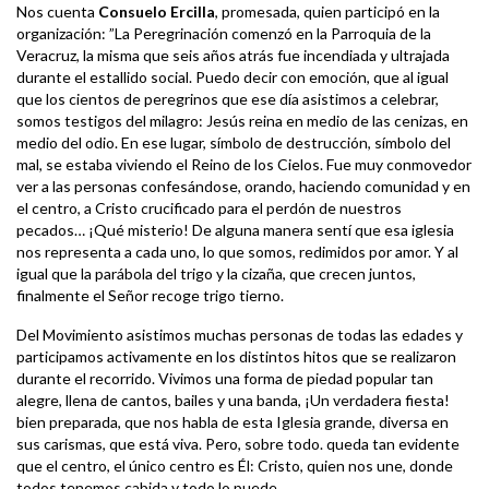
Nos cuenta
Consuelo Ercilla
, promesada, quien participó en la
organización: ”La Peregrinación comenzó en la Parroquia de la
Veracruz, la misma que seis años atrás fue incendiada y ultrajada
durante el estallido social. Puedo decir con emoción, que al igual
que los cientos de peregrinos que ese día asistimos a celebrar,
somos testigos del milagro: Jesús reina en medio de las cenizas, en
medio del odio. En ese lugar, símbolo de destrucción, símbolo del
mal, se estaba viviendo el Reino de los Cielos. Fue muy conmovedor
ver a las personas confesándose, orando, haciendo comunidad y en
el centro, a Cristo crucificado para el perdón de nuestros
pecados… ¡Qué misterio! De alguna manera sentí que esa iglesia
nos representa a cada uno, lo que somos, redimidos por amor. Y al
igual que la parábola del trigo y la cizaña, que crecen juntos,
finalmente el Señor recoge trigo tierno.
Del Movimiento asistimos muchas personas de todas las edades y
participamos activamente en los distintos hitos que se realizaron
durante el recorrido. Vivimos una forma de piedad popular tan
alegre, llena de cantos, bailes y una banda, ¡Un verdadera fiesta!
bien preparada, que nos habla de esta Iglesia grande, diversa en
sus carismas, que está viva. Pero, sobre todo. queda tan evidente
que el centro, el único centro es Él: Cristo, quien nos une, donde
todos tenemos cabida y todo lo puede.