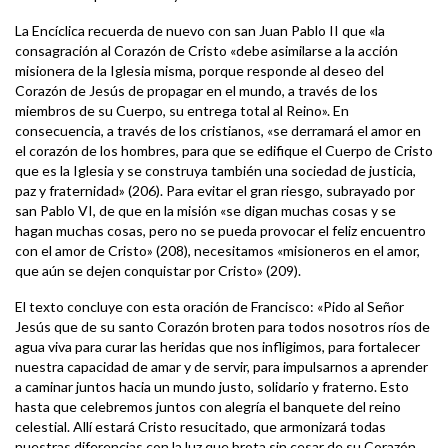
La Encíclica recuerda de nuevo con san Juan Pablo II que «la
consagración al Corazón de Cristo «debe asimilarse a la acción
misionera de la Iglesia misma, porque responde al deseo del
Corazón de Jesús de propagar en el mundo, a través de los
miembros de su Cuerpo, su entrega total al Reino». En
consecuencia, a través de los cristianos, «se derramará el amor en
el corazón de los hombres, para que se edifique el Cuerpo de Cristo
que es la Iglesia y se construya también una sociedad de justicia,
paz y fraternidad» (206). Para evitar el gran riesgo, subrayado por
san Pablo VI, de que en la misión «se digan muchas cosas y se
hagan muchas cosas, pero no se pueda provocar el feliz encuentro
con el amor de Cristo» (208), necesitamos «misioneros en el amor,
que aún se dejen conquistar por Cristo» (209).
El texto concluye con esta oración de Francisco: «Pido al Señor
Jesús que de su santo Corazón broten para todos nosotros ríos de
agua viva para curar las heridas que nos infligimos, para fortalecer
nuestra capacidad de amar y de servir, para impulsarnos a aprender
a caminar juntos hacia un mundo justo, solidario y fraterno. Esto
hasta que celebremos juntos con alegría el banquete del reino
celestial. Allí estará Cristo resucitado, que armonizará todas
nuestras diferencias con la luz que brota sin cesar de su Corazón