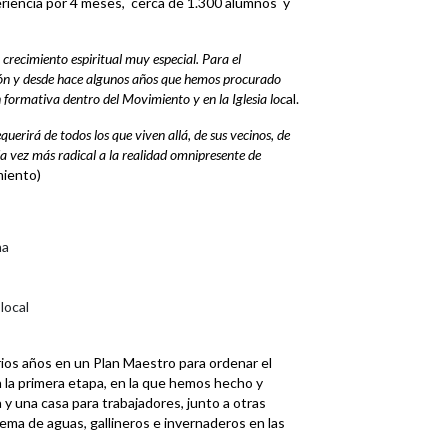
eriencia por 4 meses, cerca de 1.300 alumnos y
 crecimiento espiritual muy especial. Para el
ión y desde hace algunos años que hemos procurado
 formativa dentro del Movimiento y en la Iglesia loc
al.
uerirá de todos los que viven allá, de sus vecinos, de
da vez más radical a la realidad omnipresente de
miento)
na
local
rios años en un Plan Maestro para ordenar el
 la primera etapa, en la que hemos hecho y
y una casa para trabajadores, junto a otras
ma de aguas, gallineros e invernaderos en las