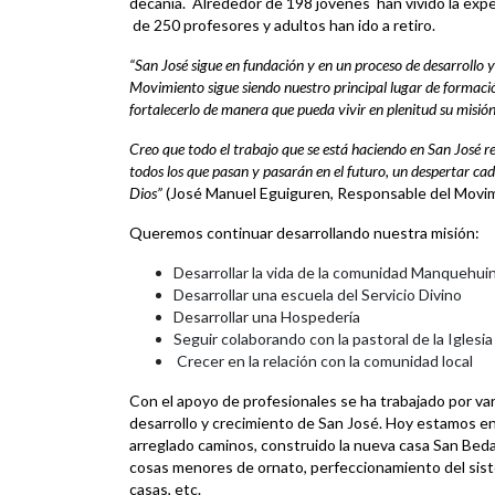
decanía. Alrededor de 198 jóvenes han vivido la exp
de 250 profesores y adultos han ido a retiro.
“
San José sigue en fundación y en un proceso de desarrollo y
Movimiento sigue siendo nuestro principal lugar de formac
fortalecerlo de manera que pueda vivir en plenitud su misión
Creo que todo el trabajo que se está haciendo en San José req
todos los que pasan y pasarán en el futuro, un despertar ca
Dios”
(José Manuel Eguiguren, Responsable del Movi
Queremos continuar desarrollando nuestra misión:
Desarrollar la vida de la comunidad Manquehui
Desarrollar una escuela del Servicio Divino
Desarrollar una Hospedería
Seguir colaborando con la pastoral de la Iglesia 
Crecer en la relación con la comunidad local
Con el apoyo de profesionales se ha trabajado por va
desarrollo y crecimiento de San José. Hoy estamos en
arreglado caminos, construido la nueva casa San Beda 
cosas menores de ornato, perfeccionamiento del siste
casas, etc.