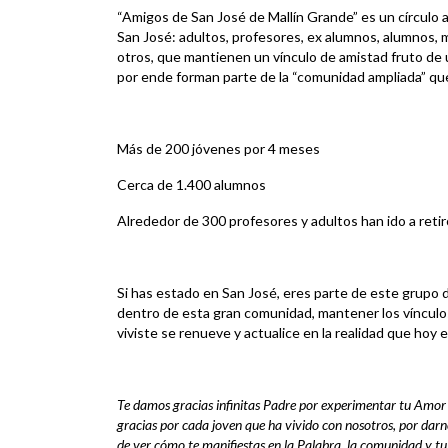
“Amigos de San José de Mallín Grande” es un círculo 
San José: adultos, profesores, ex alumnos, alumnos, m
otros, que mantienen un vínculo de amistad fruto de 
por ende forman parte de la “comunidad ampliada” qu
Más de 200 jóvenes por 4 meses
Cerca de 1.400 alumnos
Alrededor de 300 profesores y adultos han ido a retir
Si has estado en San José, eres parte de este grupo
dentro de esta gran comunidad, mantener los vínculos
viviste se renueve y actualice en la realidad que hoy 
Te damos gracias infinitas Padre por experimentar tu Amo
gracias por cada joven que ha vivido con nosotros, por darnos
de ver cómo te manifiestas en la Palabra, la comunidad y t