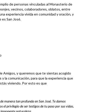
amplio de personas vinculadas al Monasterio de
onjes, vecinos, colaboradores, oblatos, entre
una experiencia vivida en comunidad y oración, y
e es San José.
o
 de Amigos, y queremos que te sientas acogido
 y la comunicación, para que la experiencia que
estás viviendo. Por esto es que
r de manera tan profunda en San José. Te damos
 el privilegio de ser testigos de tu paso por sus vidas,
u imponente naturaleza.