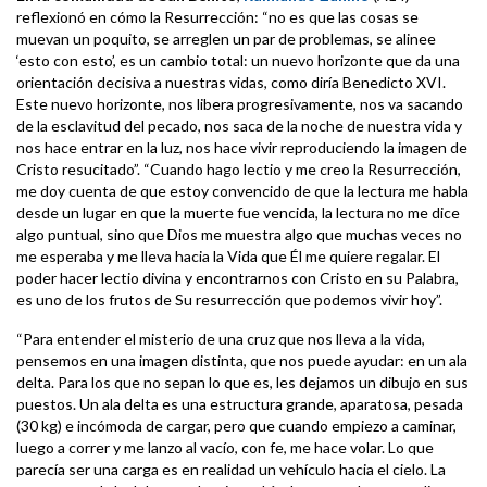
reflexionó en cómo la Resurrección: “no es que las cosas se
muevan un poquito, se arreglen un par de problemas, se alinee
‘esto con esto’, es un cambio total: un nuevo horizonte que da una
orientación decisiva a nuestras vidas, como diría Benedicto XVI.
Este nuevo horizonte, nos libera progresivamente, nos va sacando
de la esclavitud del pecado, nos saca de la noche de nuestra vida y
nos hace entrar en la luz, nos hace vivir reproduciendo la imagen de
Cristo resucitado”. “Cuando hago lectio y me creo la Resurrección,
me doy cuenta de que estoy convencido de que la lectura me habla
desde un lugar en que la muerte fue vencida, la lectura no me dice
algo puntual, sino que Dios me muestra algo que muchas veces no
me esperaba y me lleva hacia la Vida que Él me quiere regalar. El
poder hacer lectio divina y encontrarnos con Cristo en su Palabra,
es uno de los frutos de Su resurrección que podemos vivir hoy”.
“Para entender el misterio de una cruz que nos lleva a la vida,
pensemos en una imagen distinta, que nos puede ayudar: en un ala
delta. Para los que no sepan lo que es, les dejamos un dibujo en sus
puestos. Un ala delta es una estructura grande, aparatosa, pesada
(30 kg) e incómoda de cargar, pero que cuando empiezo a caminar,
luego a correr y me lanzo al vacío, con fe, me hace volar. Lo que
parecía ser una carga es en realidad un vehículo hacia el cielo. La