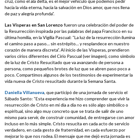
cruz, como el ala delta, es el mejor vehículo que podemos pedir
hacia la vida eterna, hacia la salvación en Dios amor, que nos llena
de paz y alegría profunda”.
Las Vísperas en San Lorenzo
fueron una celebración del poder de
la Resurrección inspirada por las palabras del papa Francisco en su
última homilía, en la Vigilia Pascual: “La luz de la resurrección ilumina
el camino paso a paso… sin estrépito… y resplandece en nuestro
corazón de manera discreta”. Al inicio de las Vísperas, prendieron
varios cirios diferentes del Cirio Pascual (ver imagen), como símbolo
de la luz de Cristo Resucitado que va avanzando de persona a
persona, como pequeños brotes de luz que se abren paso poco a
poco. Compartimos algunos de los testimonios de experimentar la
vida nueva de Cristo resucitado durante la Semana Santa.
Daniella Villanueva
, que participó de una jornada de servicio el
Sábado Santo: “Esta experiencia me hizo comprender que vivir la
resurrección de Cristo en mi día a día no es sólo algo simbólico o
espiritual, sino algo muy concreto que se trata de salir de uno
mismo para servir, de construir comunidad, de entregarse con amor
incluso en lo más simple. Cristo resucita en cada acto de servicio
verdadero, en cada gesto de fraternidad, en cada esfuerzo por
mejorar lo que nos rodea. El mensaje que me dejó esta jornada es