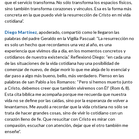
que el servicio transforma. No sólo transforma los espacios físicos,
sino también transforma corazones y vínculos. Esa es la forma más
concreta en la que puedo vivir la resurrección de Cristo en mi vida
cotidiana”.
Diego Martínez
, apoderado, compartió como le llegaron las
palabras del padre Geraldo en la Vigilia Pascual: “La resurrección no
es solo un hecho que recordamos una vez al año, es una
experiencia que vivimos día a día, en los momentos concretos y
cotidianos de nuestra existencia.” Reflexionó Diego: “en cada una
de las situaciones de la vida cotidiana hay una posibilidad de
comenzar de nuevo, de dejar morir lo que me aleja de lo esencial y
dar paso a algo más bueno, bello, más verdadero. Pienso en las
palabras de san Pablo a los Romanos: “Pero si hemos muerto junto
a Cristo, debemos creer que también viviremos con Él” (Rom 6, 8).
Esta cita bíblica me acompaña porque me recuerda que nuestra
vida no se define por las caídas, sino por la esperanza de volver a
levantarnos. Me ayudó a recordar que la vida cristiana no sólo se
trata de hacer grandes cosas, sino de vivir lo cotidiano con un
corazón lleno de fe. Que resucitar con Cristo es mirar con
compasión, escuchar con atención, dejar que el otro también me
enseñe”.