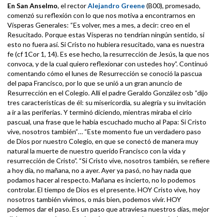
En San Anselmo
, el rector
Alejandro Greene
(B00), promesado,
comenzó su reflexión con lo que nos motiva a encontrarnos en
Vísperas Generales: “Es volver, mes a mes, a decir: creo en el
Resucitado. Porque estas Vísperas no tendrían ningún sentido, si
esto no fuera así. Si Cristo no hubiera resucitado, vana es nuestra
fe (cf 1Cor 1, 14). Es ese hecho, la resurrección de Jesús, la que nos
convoca, y de la cual quiero reflexionar con ustedes hoy”. Continuó
comentando cómo el lunes de Resurrección se conoció la pascua
del papa Francisco, por lo que se unió a un gran anuncio de
Resurrección en el Colegio. Allí el padre Geraldo González osb “dijo
tres características de él: su misericordia, su alegría y su invitación
a ir a las periferias. Y terminó diciendo, mientras miraba el cirio
pascual, una frase que le había escuchado mucho al Papa: Si Cristo
vive, nosotros también”… “Este momento fue un verdadero paso
de Dios por nuestro Colegio, en que se conectó de manera muy
natural la muerte de nuestro querido Francisco con la vida y
resurrección de Cristo”. “Si Cristo vive, nosotros también, se refiere
a hoy día, no mañana, no a ayer. Ayer ya pasó, no hay nada que
podamos hacer al respecto. Mañana es incierto, no lo podemos
controlar. El tiempo de Dios es el presente. HOY Cristo vive, hoy
nosotros también vivimos, o más bien, podemos vivir. HOY
podemos dar el paso. Es un paso que atraviesa nuestros días, mejor